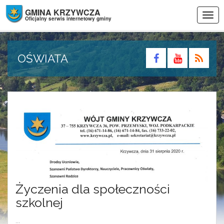
GMINA KRZYWCZA
Togg
Oficjalny serwis internetowy gminy
navig
OŚWIATA
Życzenia dla społeczności
szkolnej
...